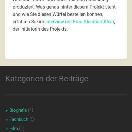
produziert. Was genau hinter diesem Projekt steht,
und wie Sie diesen Würfel bestellen können,
erfahren Sie im
Interview mit Frau Steinhart-Klein
,
der Initiatorin des Projekts.
Kategorien der Beiträge
Biografie
(1)
Fachbuch
(5)
Film
(1)