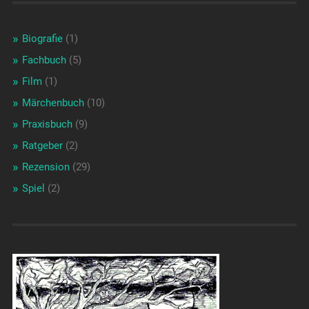
Biografie
(1)
Fachbuch
(5)
Film
(1)
Märchenbuch
(10)
Praxisbuch
(9)
Ratgeber
(2)
Rezension
(29)
Spiel
(2)